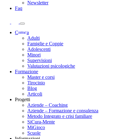
Newsletter
Faq
Clinica
Adulti
Famiglie e Coppie
Adolescenti
Minori
Supervisioni
Valutazioni psicologiche
Formazione
Master e corsi
Tirocinio
Blog
Articoli
Progetti
Aziende – Coaching
Aziende – Formazione e consulenza
Metodo Integrato e crisi familiare
SiCura-Mente
MiGioco
Scuole
Informazioni