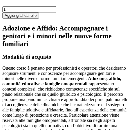
Adozione
e
Aggiungi al carrello
Affido:
Accompagnare
Adozione e Affido: Accompagnare i
i
genitori e i minori nelle nuove forme
genitori
e
familiari
i
minori
nelle
Modalità di acquisto
nuove
forme
Questo corso è pensato per professionisti e operatori che desiderano
familiari
acquisire strumenti e conoscenze per accompagnare genitori e
quantità
minori nelle diverse forme familiari emergenti.
Adozione, affido,
comunità educative e famiglie omoparentali
rappresentano
contesti complessi, che richiedono competenze specifiche sia sul
piano relazionale che su quello giuridico e psicologico. Il percorso
propone una panoramica chiara e approfondita dei principali modelli
di accoglienza e delle dinamiche che li caratterizzano: dal sostegno
alle famiglie adottive e affidatarie, fino all’esperienza della comunità
come luogo di protezione e crescita. Particolare attenzione viene
riservata alle famiglie omoparentali, affrontate sia negli aspetti
psicologici sia in quelli normativi, con l’obiettivo di fornire una