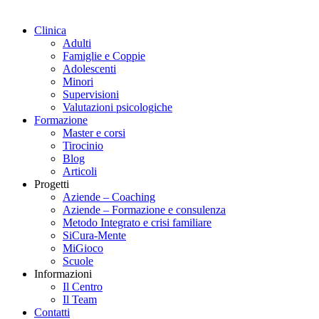
Clinica
Adulti
Famiglie e Coppie
Adolescenti
Minori
Supervisioni
Valutazioni psicologiche
Formazione
Master e corsi
Tirocinio
Blog
Articoli
Progetti
Aziende – Coaching
Aziende – Formazione e consulenza
Metodo Integrato e crisi familiare
SiCura-Mente
MiGioco
Scuole
Informazioni
Il Centro
Il Team
Contatti