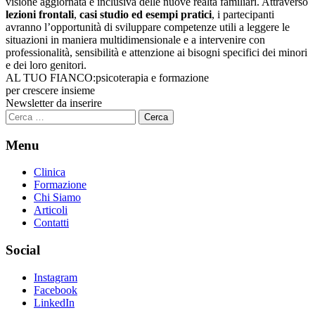
visione aggiornata e inclusiva delle nuove realtà familiari. Attraverso
lezioni frontali
,
casi studio ed esempi pratici
, i partecipanti
avranno l’opportunità di sviluppare competenze utili a leggere le
situazioni in maniera multidimensionale e a intervenire con
professionalità, sensibilità e attenzione ai bisogni specifici dei minori
e dei loro genitori.
AL TUO FIANCO:
psicoterapia e formazione
per crescere insieme
Newsletter da inserire
Ricerca
per:
Menu
Clinica
Formazione
Chi Siamo
Articoli
Contatti
Social
Instagram
Facebook
LinkedIn