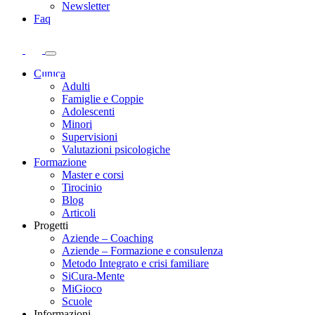
Newsletter
Faq
Clinica
Adulti
Famiglie e Coppie
Adolescenti
Minori
Supervisioni
Valutazioni psicologiche
Formazione
Master e corsi
Tirocinio
Blog
Articoli
Progetti
Aziende – Coaching
Aziende – Formazione e consulenza
Metodo Integrato e crisi familiare
SiCura-Mente
MiGioco
Scuole
Informazioni