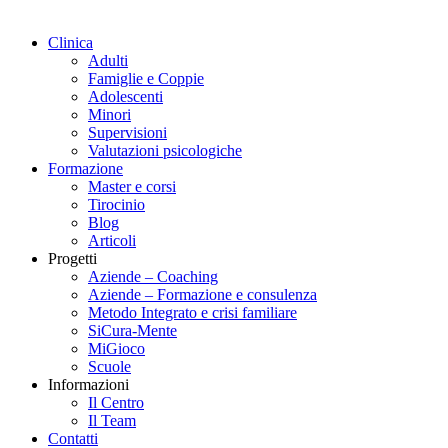
Clinica
Adulti
Famiglie e Coppie
Adolescenti
Minori
Supervisioni
Valutazioni psicologiche
Formazione
Master e corsi
Tirocinio
Blog
Articoli
Progetti
Aziende – Coaching
Aziende – Formazione e consulenza
Metodo Integrato e crisi familiare
SiCura-Mente
MiGioco
Scuole
Informazioni
Il Centro
Il Team
Contatti