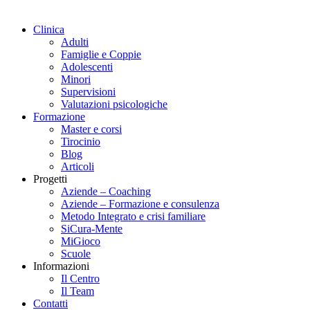
Clinica
Adulti
Famiglie e Coppie
Adolescenti
Minori
Supervisioni
Valutazioni psicologiche
Formazione
Master e corsi
Tirocinio
Blog
Articoli
Progetti
Aziende – Coaching
Aziende – Formazione e consulenza
Metodo Integrato e crisi familiare
SiCura-Mente
MiGioco
Scuole
Informazioni
Il Centro
Il Team
Contatti