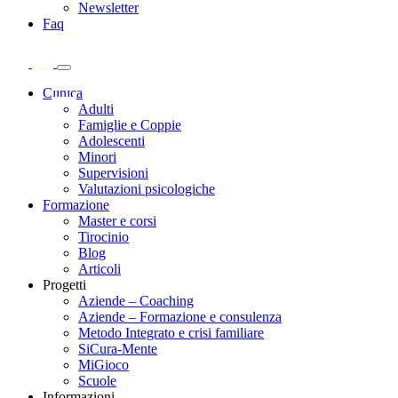
Newsletter
Faq
Clinica
Adulti
Famiglie e Coppie
Adolescenti
Minori
Supervisioni
Valutazioni psicologiche
Formazione
Master e corsi
Tirocinio
Blog
Articoli
Progetti
Aziende – Coaching
Aziende – Formazione e consulenza
Metodo Integrato e crisi familiare
SiCura-Mente
MiGioco
Scuole
Informazioni