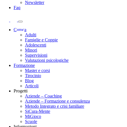
Newsletter
Faq
Clinica
Adulti
Famiglie e Coppie
Adolescenti
Minori
Supervisioni
Valutazioni psicologiche
Formazione
Master e corsi
Tirocinio
Blog
Articoli
Progetti
Aziende – Coaching
Aziende – Formazione e consulenza
Metodo Integrato e crisi familiare
SiCura-Mente
MiGioco
Scuole
Informazioni