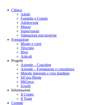
Clinica
Adulti
Famiglie e Coppie
Adolescenti
Minori
Supervisioni
Valutazioni psicologiche
Formazione
Master e corsi
Tirocinio
Blog
Articoli
Progetti
Aziende – Coaching
Aziende – Formazione e consulenza
Metodo Integrato e crisi familiare
SiCura-Mente
MiGioco
Scuole
Informazioni
Il Centro
Il Team
Contatti