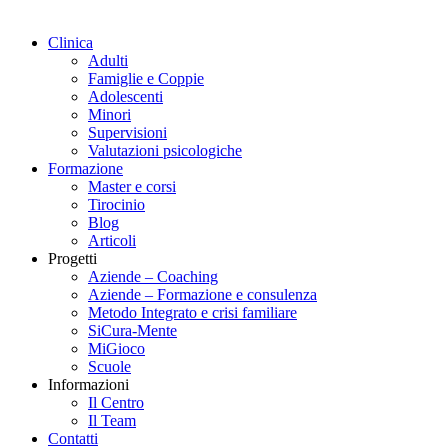
Clinica
Adulti
Famiglie e Coppie
Adolescenti
Minori
Supervisioni
Valutazioni psicologiche
Formazione
Master e corsi
Tirocinio
Blog
Articoli
Progetti
Aziende – Coaching
Aziende – Formazione e consulenza
Metodo Integrato e crisi familiare
SiCura-Mente
MiGioco
Scuole
Informazioni
Il Centro
Il Team
Contatti