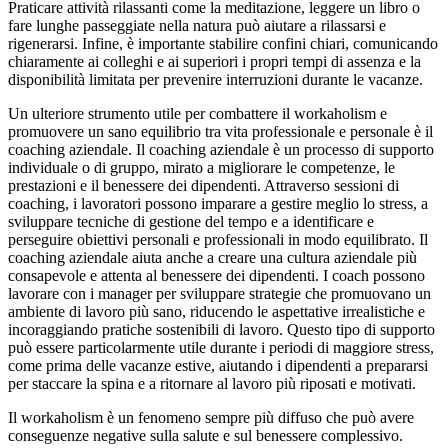
Praticare attività rilassanti come la meditazione, leggere un libro o
fare lunghe passeggiate nella natura può aiutare a rilassarsi e
rigenerarsi. Infine, è importante stabilire confini chiari, comunicando
chiaramente ai colleghi e ai superiori i propri tempi di assenza e la
disponibilità limitata per prevenire interruzioni durante le vacanze.
Un ulteriore strumento utile per combattere il workaholism e
promuovere un sano equilibrio tra vita professionale e personale è il
coaching aziendale. Il coaching aziendale è un processo di supporto
individuale o di gruppo, mirato a migliorare le competenze, le
prestazioni e il benessere dei dipendenti. Attraverso sessioni di
coaching, i lavoratori possono imparare a gestire meglio lo stress, a
sviluppare tecniche di gestione del tempo e a identificare e
perseguire obiettivi personali e professionali in modo equilibrato. Il
coaching aziendale aiuta anche a creare una cultura aziendale più
consapevole e attenta al benessere dei dipendenti. I coach possono
lavorare con i manager per sviluppare strategie che promuovano un
ambiente di lavoro più sano, riducendo le aspettative irrealistiche e
incoraggiando pratiche sostenibili di lavoro. Questo tipo di supporto
può essere particolarmente utile durante i periodi di maggiore stress,
come prima delle vacanze estive, aiutando i dipendenti a prepararsi
per staccare la spina e a ritornare al lavoro più riposati e motivati.
Il workaholism è un fenomeno sempre più diffuso che può avere
conseguenze negative sulla salute e sul benessere complessivo.