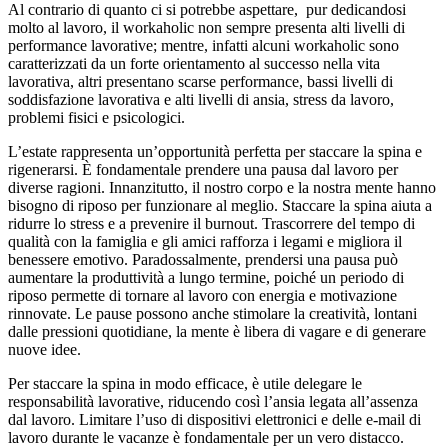
Al contrario di quanto ci si potrebbe aspettare, pur dedicandosi
molto al lavoro, il workaholic non sempre presenta alti livelli di
performance lavorative; mentre, infatti alcuni workaholic sono
caratterizzati da un forte orientamento al successo nella vita
lavorativa, altri presentano scarse performance, bassi livelli di
soddisfazione lavorativa e alti livelli di ansia, stress da lavoro,
problemi fisici e psicologici.
L’estate rappresenta un’opportunità perfetta per staccare la spina e
rigenerarsi. È fondamentale prendere una pausa dal lavoro per
diverse ragioni. Innanzitutto, il nostro corpo e la nostra mente hanno
bisogno di riposo per funzionare al meglio. Staccare la spina aiuta a
ridurre lo stress e a prevenire il burnout. Trascorrere del tempo di
qualità con la famiglia e gli amici rafforza i legami e migliora il
benessere emotivo. Paradossalmente, prendersi una pausa può
aumentare la produttività a lungo termine, poiché un periodo di
riposo permette di tornare al lavoro con energia e motivazione
rinnovate. Le pause possono anche stimolare la creatività, lontani
dalle pressioni quotidiane, la mente è libera di vagare e di generare
nuove idee.
Per staccare la spina in modo efficace, è utile delegare le
responsabilità lavorative, riducendo così l’ansia legata all’assenza
dal lavoro. Limitare l’uso di dispositivi elettronici e delle e-mail di
lavoro durante le vacanze è fondamentale per un vero distacco.