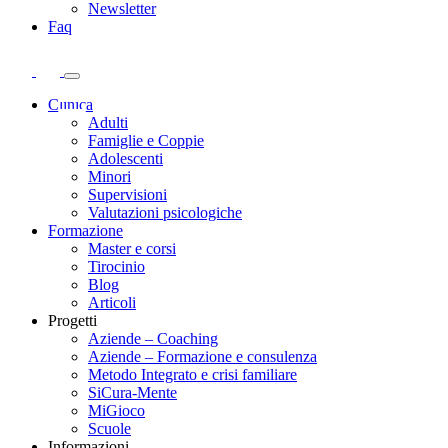
Newsletter
Faq
Clinica
Adulti
Famiglie e Coppie
Adolescenti
Minori
Supervisioni
Valutazioni psicologiche
Formazione
Master e corsi
Tirocinio
Blog
Articoli
Progetti
Aziende – Coaching
Aziende – Formazione e consulenza
Metodo Integrato e crisi familiare
SiCura-Mente
MiGioco
Scuole
Informazioni