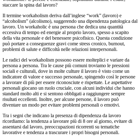
staccare la spina dal lavoro?
Il termine workaholism deriva dall’inglese “work” (lavoro) e
“alcoholism” (alcolismo), suggerendo una dipendenza patologica dal
lavoro. Un workaholic è una persona che dedica una quantità
eccessiva di tempo ed energie al proprio lavoro, spesso a scapito
della vita personale e del benessere psicofisico. Questa condizione
può portare a conseguenze gravi come stress cronico, burnout,
problemi di salute e difficoltà nelle relazioni interpersonali.
Le radici del workaholism possono essere molteplici e variare da
persona a persona. Tra le cause più comuni troviamo le pressioni
sociali e culturali, dove in molte culture il lavoro è visto come un
indicatore di valore e successo personale, spingendo così le persone
a lavorare di più per essere riconosciute e rispettate. Le aspettative
personali giocano un ruolo cruciale, con alcuni individui che hanno
standard molto alti e si sentono obbligati a raggiungere sempre
risultati eccellenti. Inoltre, per alcune persone, il lavoro può
diventare un modo per evitare problemi personali o emotivi.
Tra i segni che indicano la presenza di dipendenza da lavoro
ricordiamo: la tendenza a lavorare più di 8 ore al giorno, evitare di
assentarsi dal lavoro, preoccupazioni ricorrenti su tematiche
lavorative e tendenza a trascurare i propri bisogni personali.