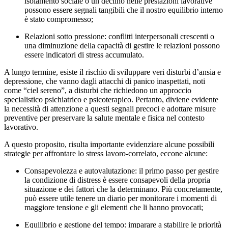
isolamento sociale o un declino nelle prestazioni lavorative
possono essere segnali tangibili che il nostro equilibrio interno
è stato compromesso;
Relazioni sotto pressione: conflitti interpersonali crescenti o
una diminuzione della capacità di gestire le relazioni possono
essere indicatori di stress accumulato.
A lungo termine, esiste il rischio di sviluppare veri disturbi d’ansia e
depressione, che vanno dagli attacchi di panico inaspettati, noti
come “ciel sereno”, a disturbi che richiedono un approccio
specialistico psichiatrico e psicoterapico. Pertanto, diviene evidente
la necessità di attenzione a questi segnali precoci e adottare misure
preventive per preservare la salute mentale e fisica nel contesto
lavorativo.
A questo proposito, risulta importante evidenziare alcune possibili
strategie per affrontare lo stress lavoro-correlato, eccone alcune:
Consapevolezza e autovalutazione: il primo passo per gestire
la condizione di distress è essere consapevoli della propria
situazione e dei fattori che la determinano. Più concretamente,
può essere utile tenere un diario per monitorare i momenti di
maggiore tensione e gli elementi che li hanno provocati;
Equilibrio e gestione del tempo: imparare a stabilire le priorità