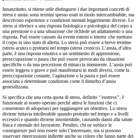
Innanzitutto, si ritiene utile distinguere i due importanti concetti di
stress e ansia: sono termini spesso usati in modo intercambiabile, ma
descrivono esperienze e condizioni mentali leggermente diverse. Lo
stress si riferisce a una risposta fisiologica e psicologica del corpo a
una pressione o a una situazione che richiede un adattamento o una
risposta. Può essere causato da eventi esterni o interni che mettono
il corpo in uno stato di allerta. Lo stress può essere a breve termine
(stress acuto) o protrarsi nel tempo (stress cronico). L’ansia, d’altra
parte, è una risposta emotiva o un sentimento di apprensione,
preoccupazione o paura che può essere provocato da situazioni
specifiche o da una percezione di minaccia imminente. L’ansia può
essere leggera o grave e può manifestarsi in modi diversi, come la
preoccupazione costante, l’agitazione o la paura e può essere
associata a determinate condizioni come il disturbo d’ansia
generalizzata.
Si specifica che una certa quota di stress, definito ‘’eustress’’, è
funzionale al nostro operato perché attiva le funzioni che ci
consentono di adoperarci per raggiungere un obiettivo. Lo stress
diviene tuttavia intollerabile quando protratto nel tempo e a livelli
eccessivi e quando diviene insostenibile, causando danni alla salute
fisica e mentale del lavoratore. Peraltro, chi ne subisce le
conseguenze può non essere solo l’interessato, ma si possono
osservare ripercussioni indirette anche su coloro che fanno parte dei