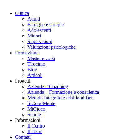
Clinica
Adulti
Famiglie e Coppie
Adolescenti
Minori
Supervisioni
Valutazioni psicologiche
Formazione
Master e corsi
Tirocinio
Blog
Articoli
Progetti
Aziende – Coaching
Aziende – Formazione e consulenza
Metodo Integrato e crisi familiare
SiCura-Mente
MiGioco
Scuole
Informazioni
Il Centro
Il Team
Contatti