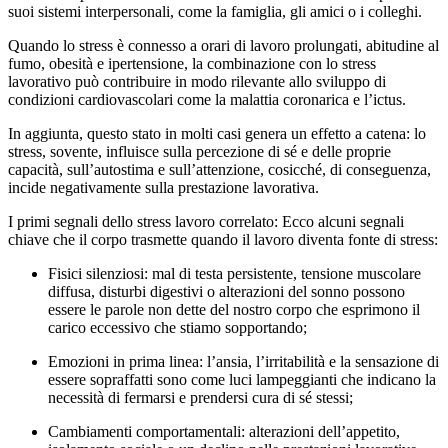
suoi sistemi interpersonali, come la famiglia, gli amici o i colleghi.
Quando lo stress è connesso a orari di lavoro prolungati, abitudine al
fumo, obesità e ipertensione, la combinazione con lo stress
lavorativo può contribuire in modo rilevante allo sviluppo di
condizioni cardiovascolari come la malattia coronarica e l’ictus.
In aggiunta, questo stato in molti casi genera un effetto a catena: lo
stress, sovente, influisce sulla percezione di sé e delle proprie
capacità, sull’autostima e sull’attenzione, cosicché, di conseguenza,
incide negativamente sulla prestazione lavorativa.
I primi segnali dello stress lavoro correlato: Ecco alcuni segnali
chiave che il corpo trasmette quando il lavoro diventa fonte di stress:
Fisici silenziosi: mal di testa persistente, tensione muscolare
diffusa, disturbi digestivi o alterazioni del sonno possono
essere le parole non dette del nostro corpo che esprimono il
carico eccessivo che stiamo sopportando;
Emozioni in prima linea: l’ansia, l’irritabilità e la sensazione di
essere sopraffatti sono come luci lampeggianti che indicano la
necessità di fermarsi e prendersi cura di sé stessi;
Cambiamenti comportamentali: alterazioni dell’appetito,