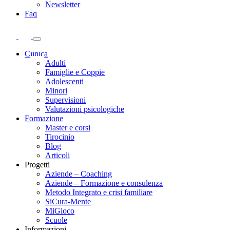
Newsletter
Faq
Clinica
Adulti
Famiglie e Coppie
Adolescenti
Minori
Supervisioni
Valutazioni psicologiche
Formazione
Master e corsi
Tirocinio
Blog
Articoli
Progetti
Aziende – Coaching
Aziende – Formazione e consulenza
Metodo Integrato e crisi familiare
SiCura-Mente
MiGioco
Scuole
Informazioni