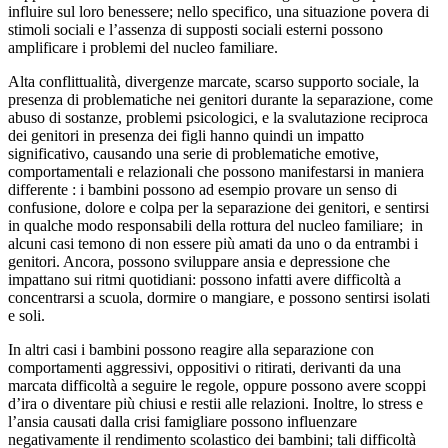
influire sul loro benessere; nello specifico, una situazione povera di
stimoli sociali e l’assenza di supposti sociali esterni possono
amplificare i problemi del nucleo familiare.
Alta conflittualità, divergenze marcate, scarso supporto sociale, la
presenza di problematiche nei genitori durante la separazione, come
abuso di sostanze, problemi psicologici, e la svalutazione reciproca
dei genitori in presenza dei figli hanno quindi un impatto
significativo, causando una serie di problematiche emotive,
comportamentali e relazionali che possono manifestarsi in maniera
differente : i bambini possono ad esempio provare un senso di
confusione, dolore e colpa per la separazione dei genitori, e sentirsi
in qualche modo responsabili della rottura del nucleo familiare; in
alcuni casi temono di non essere più amati da uno o da entrambi i
genitori. Ancora, possono sviluppare ansia e depressione che
impattano sui ritmi quotidiani: possono infatti avere difficoltà a
concentrarsi a scuola, dormire o mangiare, e possono sentirsi isolati
e soli.
In altri casi i bambini possono reagire alla separazione con
comportamenti aggressivi, oppositivi o ritirati, derivanti da una
marcata difficoltà a seguire le regole, oppure possono avere scoppi
d’ira o diventare più chiusi e restii alle relazioni. Inoltre, lo stress e
l’ansia causati dalla crisi famigliare possono influenzare
negativamente il rendimento scolastico dei bambini; tali difficoltà