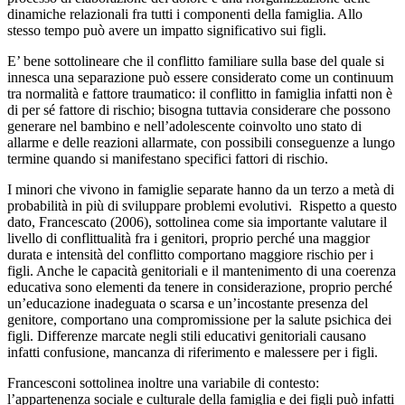
dinamiche relazionali fra tutti i componenti della famiglia. Allo
stesso tempo può avere un impatto significativo sui figli.
E’ bene sottolineare che il conflitto familiare sulla base del quale si
innesca una separazione può essere considerato come un continuum
tra normalità e fattore traumatico: il conflitto in famiglia infatti non è
di per sé fattore di rischio; bisogna tuttavia considerare che possono
generare nel bambino e nell’adolescente coinvolto uno stato di
allarme e delle reazioni allarmate, con possibili conseguenze a lungo
termine quando si manifestano specifici fattori di rischio.
I minori che vivono in famiglie separate hanno da un terzo a metà di
probabilità in più di sviluppare problemi evolutivi. Rispetto a questo
dato, Francescato (2006), sottolinea come sia importante valutare il
livello di conflittualità fra i genitori, proprio perché una maggior
durata e intensità del conflitto comportano maggiore rischio per i
figli. Anche le capacità genitoriali e il mantenimento di una coerenza
educativa sono elementi da tenere in considerazione, proprio perché
un’educazione inadeguata o scarsa e un’incostante presenza del
genitore, comportano una compromissione per la salute psichica dei
figli. Differenze marcate negli stili educativi genitoriali causano
infatti confusione, mancanza di riferimento e malessere per i figli.
Francesconi sottolinea inoltre una variabile di contesto:
l’appartenenza sociale e culturale della famiglia e dei figli può infatti