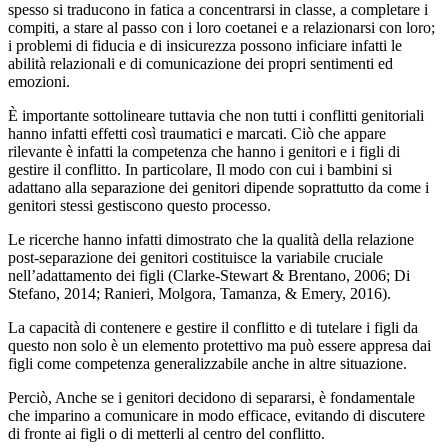
spesso si traducono in fatica a concentrarsi in classe, a completare i
compiti, a stare al passo con i loro coetanei e a relazionarsi con loro;
i problemi di fiducia e di insicurezza possono inficiare infatti le
abilità relazionali e di comunicazione dei propri sentimenti ed
emozioni.
È importante sottolineare tuttavia che non tutti i conflitti genitoriali
hanno infatti effetti così traumatici e marcati. Ciò che appare
rilevante è infatti la competenza che hanno i genitori e i figli di
gestire il conflitto. In particolare, Il modo con cui i bambini si
adattano alla separazione dei genitori dipende soprattutto da come i
genitori stessi gestiscono questo processo.
Le ricerche hanno infatti dimostrato che la qualità della relazione
post-separazione dei genitori costituisce la variabile cruciale
nell’adattamento dei figli (Clarke-Stewart & Brentano, 2006; Di
Stefano, 2014; Ranieri, Molgora, Tamanza, & Emery, 2016).
La capacità di contenere e gestire il conflitto e di tutelare i figli da
questo non solo è un elemento protettivo ma può essere appresa dai
figli come competenza generalizzabile anche in altre situazione.
Perciò, Anche se i genitori decidono di separarsi, è fondamentale
che imparino a comunicare in modo efficace, evitando di discutere
di fronte ai figli o di metterli al centro del conflitto.