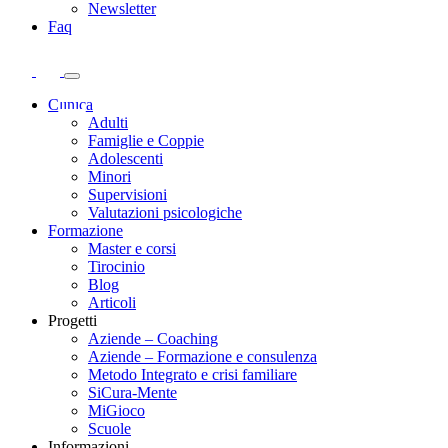
Newsletter
Faq
Clinica
Adulti
Famiglie e Coppie
Adolescenti
Minori
Supervisioni
Valutazioni psicologiche
Formazione
Master e corsi
Tirocinio
Blog
Articoli
Progetti
Aziende – Coaching
Aziende – Formazione e consulenza
Metodo Integrato e crisi familiare
SiCura-Mente
MiGioco
Scuole
Informazioni