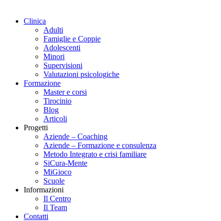
Clinica
Adulti
Famiglie e Coppie
Adolescenti
Minori
Supervisioni
Valutazioni psicologiche
Formazione
Master e corsi
Tirocinio
Blog
Articoli
Progetti
Aziende – Coaching
Aziende – Formazione e consulenza
Metodo Integrato e crisi familiare
SiCura-Mente
MiGioco
Scuole
Informazioni
Il Centro
Il Team
Contatti