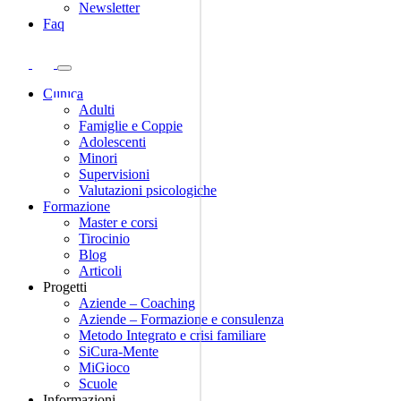
Newsletter
Faq
Clinica
Adulti
Famiglie e Coppie
Adolescenti
Minori
Supervisioni
Valutazioni psicologiche
Formazione
Master e corsi
Tirocinio
Blog
Articoli
Progetti
Aziende – Coaching
Aziende – Formazione e consulenza
Metodo Integrato e crisi familiare
SiCura-Mente
MiGioco
Scuole
Informazioni