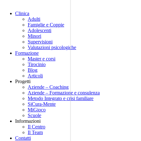
Clinica
Adulti
Famiglie e Coppie
Adolescenti
Minori
Supervisioni
Valutazioni psicologiche
Formazione
Master e corsi
Tirocinio
Blog
Articoli
Progetti
Aziende – Coaching
Aziende – Formazione e consulenza
Metodo Integrato e crisi familiare
SiCura-Mente
MiGioco
Scuole
Informazioni
Il Centro
Il Team
Contatti