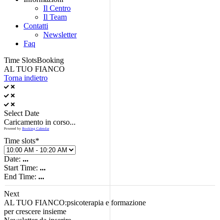
Il Centro
Il Team
Contatti
Newsletter
Faq
Time Slots
Booking
AL TUO FIANCO
Torna indietro
Select Date
Caricamento in corso...
Powered by
Booking Calendar
Time slots*
Date:
...
Start Time:
...
End Time:
...
Next
AL TUO FIANCO:
psicoterapia e formazione
per crescere insieme