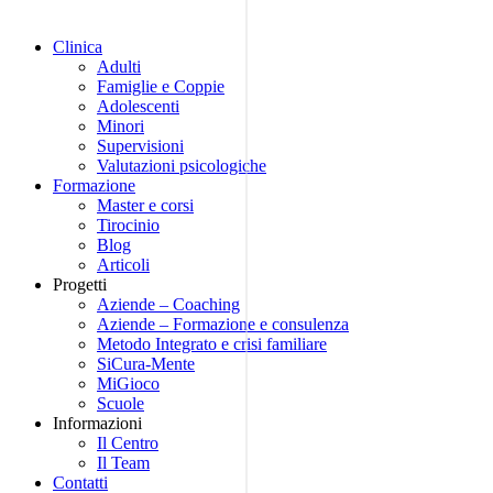
Clinica
Adulti
Famiglie e Coppie
Adolescenti
Minori
Supervisioni
Valutazioni psicologiche
Formazione
Master e corsi
Tirocinio
Blog
Articoli
Progetti
Aziende – Coaching
Aziende – Formazione e consulenza
Metodo Integrato e crisi familiare
SiCura-Mente
MiGioco
Scuole
Informazioni
Il Centro
Il Team
Contatti