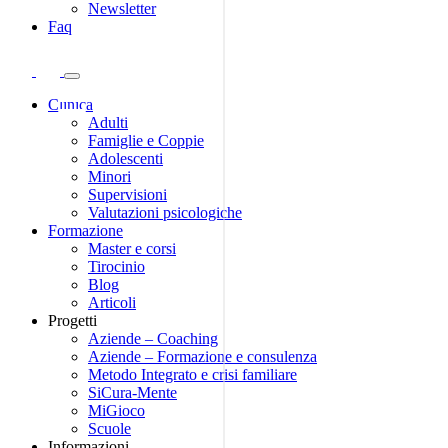
Newsletter
Faq
Clinica
Adulti
Famiglie e Coppie
Adolescenti
Minori
Supervisioni
Valutazioni psicologiche
Formazione
Master e corsi
Tirocinio
Blog
Articoli
Progetti
Aziende – Coaching
Aziende – Formazione e consulenza
Metodo Integrato e crisi familiare
SiCura-Mente
MiGioco
Scuole
Informazioni