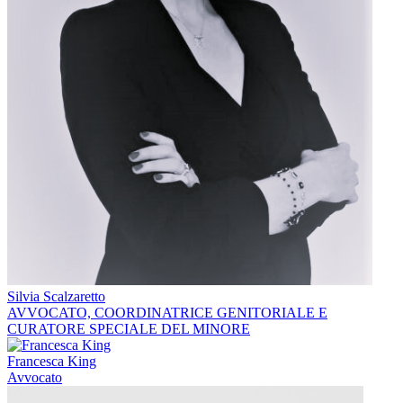
Silvia Scalzaretto
AVVOCATO, COORDINATRICE GENITORIALE E
CURATORE SPECIALE DEL MINORE
Francesca King
Avvocato