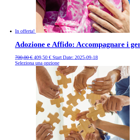
In offerta!
Adozione e Affido: Accompagnare i geni
Il
Il
700,00
€
409,50
€
Start Date: 2025-09-18
prezzo
prezzo
Seleziona una opzione
originale
attuale
era:
è:
700,00 €.
409,50 €.