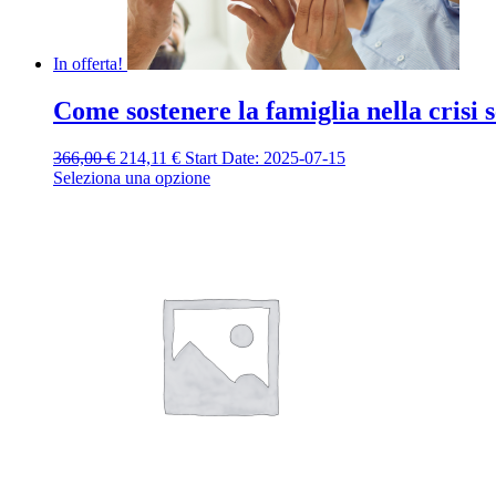
In offerta!
Come sostenere la famiglia nella crisi 
Il
Il
366,00
€
214,11
€
Start Date: 2025-07-15
prezzo
prezzo
Seleziona una opzione
originale
attuale
era:
è:
366,00 €.
214,11 €.