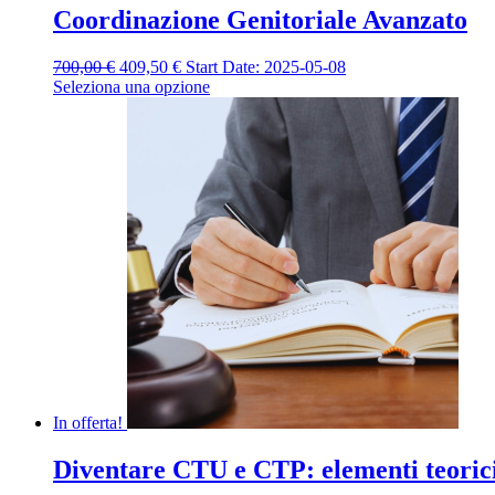
Coordinazione Genitoriale Avanzato
Il
Il
700,00
€
409,50
€
Start Date: 2025-05-08
prezzo
prezzo
Seleziona una opzione
originale
attuale
era:
è:
700,00 €.
409,50 €.
In offerta!
Diventare CTU e CTP: elementi teorici