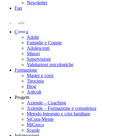
Newsletter
Faq
Clinica
Adulti
Famiglie e Coppie
Adolescenti
Minori
Supervisioni
Valutazioni psicologiche
Formazione
Master e corsi
Tirocinio
Blog
Articoli
Progetti
Aziende – Coaching
Aziende – Formazione e consulenza
Metodo Integrato e crisi familiare
SiCura-Mente
MiGioco
Scuole
Informazioni