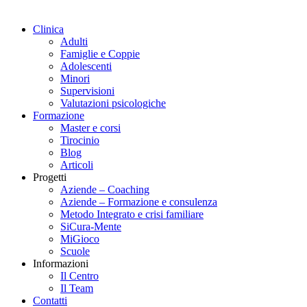
Clinica
Adulti
Famiglie e Coppie
Adolescenti
Minori
Supervisioni
Valutazioni psicologiche
Formazione
Master e corsi
Tirocinio
Blog
Articoli
Progetti
Aziende – Coaching
Aziende – Formazione e consulenza
Metodo Integrato e crisi familiare
SiCura-Mente
MiGioco
Scuole
Informazioni
Il Centro
Il Team
Contatti