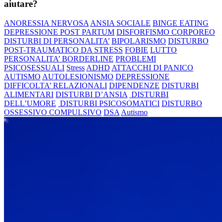
aiutare?
ANORESSIA NERVOSA
ANSIA SOCIALE
BINGE EATING
DEPRESSIONE POST PARTUM
DISFORFISMO CORPOREO
DISTURBI DI PERSONALITA’
BIPOLARISMO
DISTURBO
POST-TRAUMATICO DA STRESS
FOBIE
LUTTO
PERSONALITA’ BORDERLINE
PROBLEMI
PSICOSESSUALI
Stress
ADHD
ATTACCHI DI PANICO
AUTISMO
AUTOLESIONISMO
DEPRESSIONE
DIFFICOLTA’ RELAZIONALI
DIPENDENZE
DISTURBI
ALIMENTARI
DISTURBI D’ANSIA
DISTURBI
DELL’UMORE
DISTURBI PSICOSOMATICI
DISTURBO
OSSESSIVO COMPULSIVO
DSA
Autismo