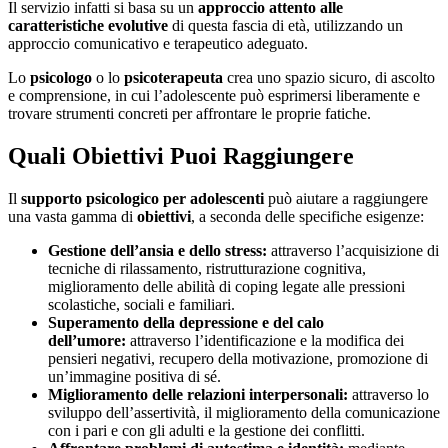
Il servizio infatti si basa su un
approccio
attento alle
caratteristiche evolutive
di questa fascia di età, utilizzando un
approccio comunicativo e terapeutico adeguato.
Lo
psicologo
o lo
psicoterapeuta
crea uno spazio sicuro, di ascolto
e comprensione, in cui l’adolescente può esprimersi liberamente e
trovare strumenti concreti per affrontare le proprie fatiche.
Quali Obiettivi Puoi Raggiungere
Il
supporto psicologico per adolescenti
può aiutare a raggiungere
una vasta gamma di
obiettivi
, a seconda delle specifiche esigenze:
Gestione dell’ansia e dello stress:
attraverso l’acquisizione di
tecniche di rilassamento, ristrutturazione cognitiva,
miglioramento delle abilità di coping legate alle pressioni
scolastiche, sociali e familiari.
Superamento della depressione e del calo
dell’umore:
attraverso l’identificazione e la modifica dei
pensieri negativi, recupero della motivazione, promozione di
un’immagine positiva di sé.
Miglioramento delle relazioni interpersonali:
attraverso lo
sviluppo dell’assertività, il miglioramento della comunicazione
con i pari e con gli adulti e la gestione dei conflitti.