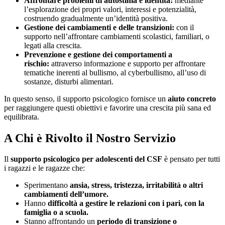
Affrontare problemi di autostima e identità:
mediante
l’esplorazione dei propri valori, interessi e potenzialità,
costruendo gradualmente un’identità positiva.
Gestione dei cambiamenti e delle transizioni:
con il
supporto nell’affrontare cambiamenti scolastici, familiari, o
legati alla crescita.
Prevenzione e gestione dei comportamenti a
rischio:
attraverso informazione e supporto per affrontare
tematiche inerenti al bullismo, al cyberbullismo, all’uso di
sostanze, disturbi alimentari.
In questo senso, il supporto psicologico fornisce un
aiuto concreto
per raggiungere questi obiettivi e favorire una crescita più sana ed
equilibrata.
A Chi è Rivolto il Nostro Servizio
Il
supporto psicologico per adolescenti del CSF
è pensato per tutti
i ragazzi e le ragazze che:
Sperimentano
ansia, stress, tristezza, irritabilità o altri
cambiamenti dell’umore.
Hanno
difficoltà a gestire le relazioni con i pari, con la
famiglia o a scuola.
Stanno affrontando un
periodo di transizione o