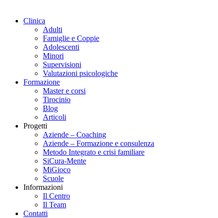
Clinica
Adulti
Famiglie e Coppie
Adolescenti
Minori
Supervisioni
Valutazioni psicologiche
Formazione
Master e corsi
Tirocinio
Blog
Articoli
Progetti
Aziende – Coaching
Aziende – Formazione e consulenza
Metodo Integrato e crisi familiare
SiCura-Mente
MiGioco
Scuole
Informazioni
Il Centro
Il Team
Contatti