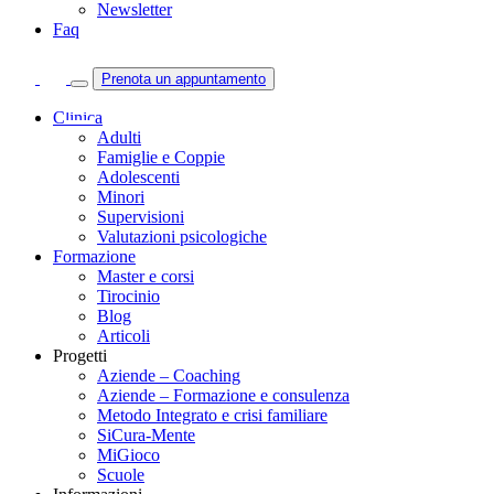
Newsletter
Faq
Prenota un appuntamento
Clinica
Adulti
Famiglie e Coppie
Adolescenti
Minori
Supervisioni
Valutazioni psicologiche
Formazione
Master e corsi
Tirocinio
Blog
Articoli
Progetti
Aziende – Coaching
Aziende – Formazione e consulenza
Metodo Integrato e crisi familiare
SiCura-Mente
MiGioco
Scuole